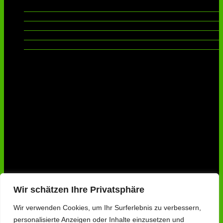
Aprilscherze
MK-intern
MK-Prüfstation
News und Informationen
Testberichte
Werbung
www.immoperlen.com
Amazon MK-Partnerlink
Spende an MK
[wpedon id=471677]
Wir schätzen Ihre Privatsphäre
powered by …
Wir verwenden Cookies, um Ihr Surferlebnis zu verbessern,
1&1 Hosting
personalisierte Anzeigen oder Inhalte einzusetzen und