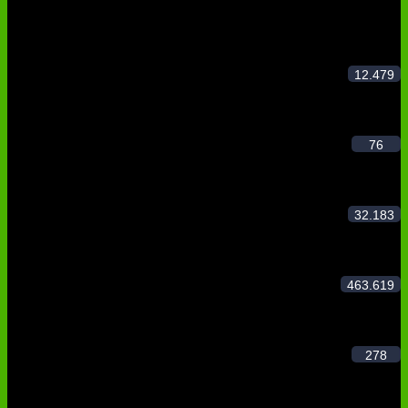
Registrierte Benutzer
12.479
Foren
76
Themen
32.183
Antworten
463.619
Themen-Schlagwörter
278
Leere Themen-Schlagwörter