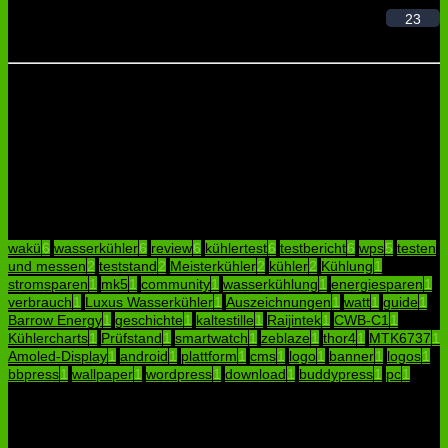
23
IMPRESSUM
DATENSCHUTZ
Datenauskunft Anfrage
KONTAKT
Schlagwörter
wakü
6
wasserkühler
6
review
6
kühlertest
6
testbericht
6
wps
5
testen
und messen
2
teststand
2
Meisterkühler
2
kühler
2
Kühlung
1
stromsparen
1
mk5
1
community
1
wasserkühlung
1
energiesparen
1
verbrauch
1
Luxus Wasserkühler
1
Auszeichnungen
1
watt
1
guide
1
Barrow Energy
1
geschichte
1
kaltestille
1
Raijintek
1
CWB-C1
1
Kühlercharts
1
Prüfstand
1
smartwatch
1
zeblaze
1
thor4
1
MTK6737
1
Amoled-Display
1
android
1
plattform
1
cms
1
logo
1
banner
1
logos
1
bbpress
1
wallpaper
1
wordpress
1
download
1
buddypress
1
pc
1
Kategorien