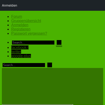
Anmelden
Forum
Gruppenübersicht
Anmelden
Registieren
Passwort vergessen?
facebook-f
twitter
google-plus