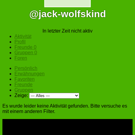
@jack-wolfskind
In letzter Zeit nicht aktiv
Aktivität
Profil
Freunde
0
Gruppen
0
Foren
Persönlich
Erwähnungen
Favoriten
Freunde
Gruppen
Zeige:
Es wurde leider keine Aktivität gefunden. Bitte versuche es
mit einem anderen Filter.
Forum-Statistiken