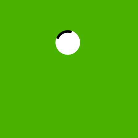
Forum-Statistiken
Registrierte Benutzer
12.479
Foren
76
Themen
32.183
Antworten